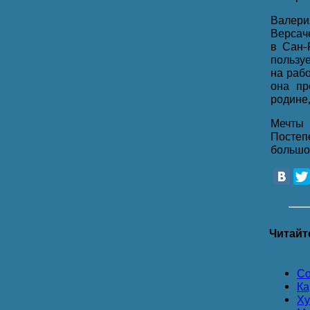
Валери
Версач
в Сан-
пользу
на раб
она пр
родине,
Мечты 
Постеп
большо
Читайт
Со
Ка
Ху