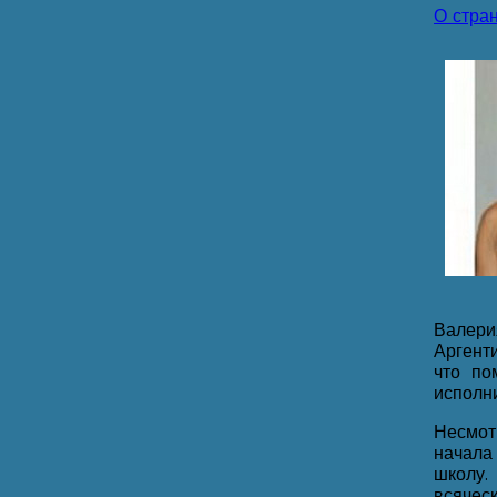
О стра
Валери
Аргент
что по
исполни
Несмот
начала
школу.
всячес