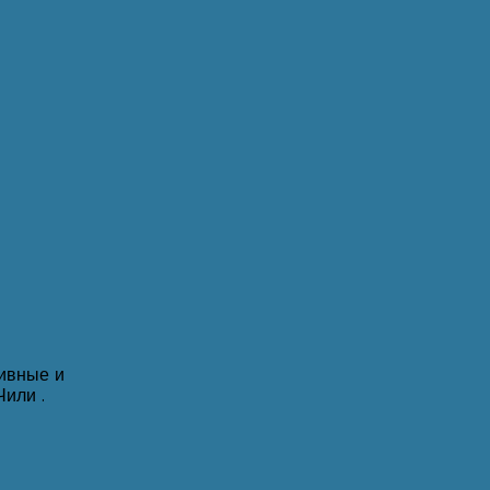
тивные и
или .