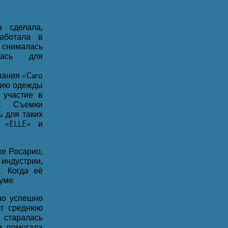
 сделала,
аботала в
 снималась
лась для
ания «Caro
нию одежды
 участие в
и. Съемки
ь для таких
, «ELLE» и
ке Росарио,
 индустрии,
. Когда её
уме.
но успешно
ет среднюю
 старалась
и помогала