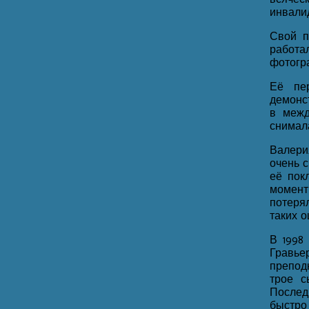
инвали
Свой п
работа
фотогр
Её пе
демонс
в межд
снимала
Валери
очень 
её пок
момент,
потеря
таких о
В 1998
Гравь
препод
трое с
Послед
быстро