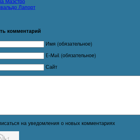
а Маэстро
вальдо Лапорт
ть комментарий
Имя (обязательное)
E-Mail (обязательное)
Сайт
исаться на уведомления о новых комментариях