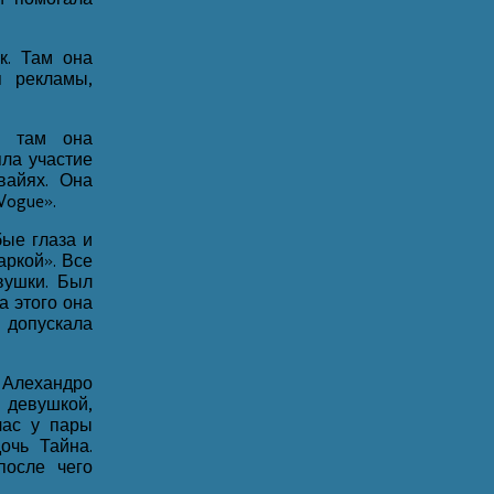
к. Там она
я рекламы,
, там она
яла участие
вайях. Она
Vogue».
ые глаза и
аркой». Все
вушки. Был
а этого она
 допускала
 Алехандро
девушкой,
час у пары
очь Тайна.
после чего