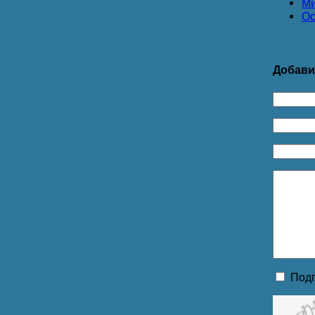
Ми
Ос
Добави
Подп