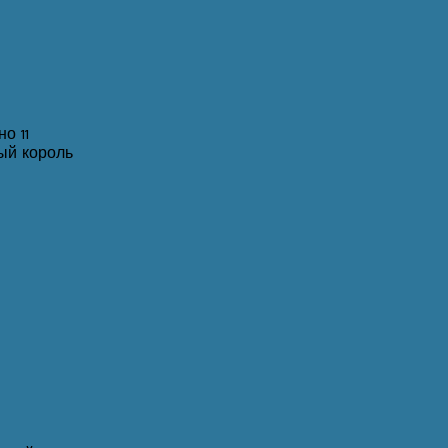
о 11
ый король