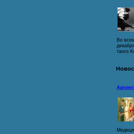
Во все
декабря
танго Ка
Ново
Аргент
Медици