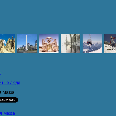
я
итые люди
я Мазза
я Мазза