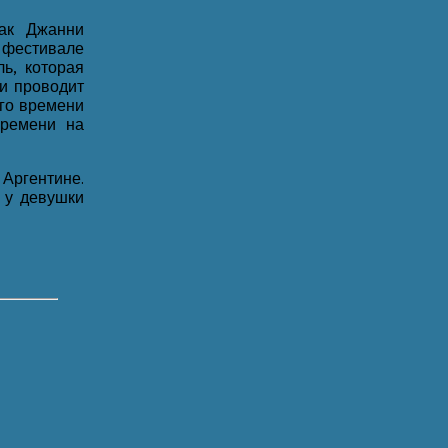
как Джанни
а фестивале
ь, которая
и проводит
его времени
времени на
Аргентине.
 у девушки