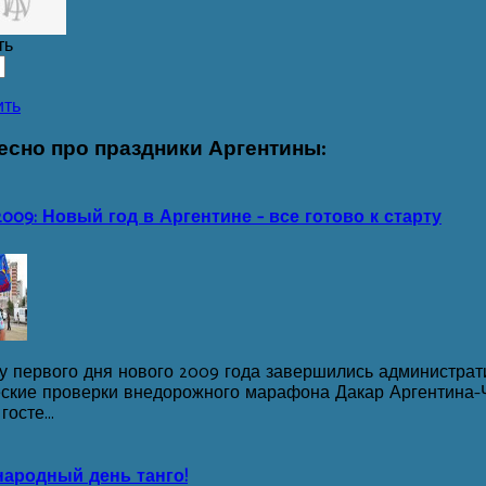
ть
ить
есно
про праздники Аргентины:
2009: Новый год в Аргентине - все готово к старту
ру первого дня нового 2009 года завершились администра
еские проверки внедорожного марафона Дакар Аргентина-Ч
осте...
ародный день танго!