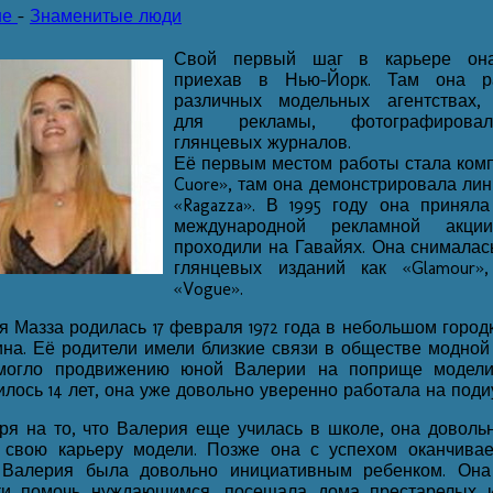
не
-
Знаменитые люди
Свой первый шаг в карьере она
приехав в Нью-Йорк. Там она р
различных модельных агентствах,
для рекламы, фотографирова
глянцевых журналов.
Её первым местом работы стала комп
Cuore», там она демонстрировала ли
«Ragazza». В 1995 году она приняла
международной рекламной акци
проходили на Гавайях. Она снималас
глянцевых изданий как «Glamour»
«Vogue».
я Мазза родилась 17 февраля 1972 года в небольшом город
ина. Её родители имели близкие связи в обществе модной
могло продвижению юной Валерии на поприще модели
лось 14 лет, она уже довольно уверенно работала на поди
ря на то, что Валерия еще училась в школе, она доволь
 свою карьеру модели. Позже она с успехом оканчива
 Валерия была довольно инициативным ребенком. Она
ки помочь нуждающимся, посещала дома престарелых 