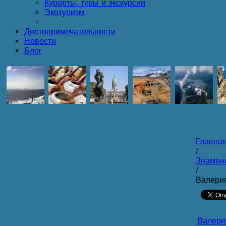
Курорты, туры и экскурсии
Экотуризм
Достопримечательности
Новости
Блог
Главна
/
Знамен
/
Валери
Валери