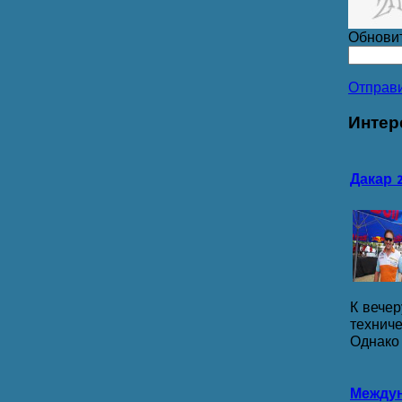
Обнови
Отправ
Интер
Дакар 
К вече
технич
Однако г
Междун