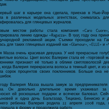
дам.
ервый шаг в карьере она сделала, приехав в Нью-Йор
ла в различных модельных агентствах, снималась дл
афировалась для глянцевых журналов.
рвым местом работы стала компания «Caro Cuore»
трировала линию одежды «Ragazza». В 1995 году она прин
ународной рекламной акции. Съемки проходили на Га
сь для таких глянцевых изданий как «Glamour», «ELLE» и «
я Мазза очень красивая девушка. У неё прекрасные голуб
светлые волосы. Цвет волос Валерии стала её «торговой м
лонники признают её только в облике светловолосой де
 когда Валерия перекрасила волосы в темный цвет, и из-з
ла сорок процентов своих поклонников. Больше она не
шибок.
 году Валерия Мазза вышла замуж за предпринимателя
ера. Он довольно длительное время ухаживал за 
носил ей роскошные подарки и всячески баловал. Сей
ыновей и одна дочь: Бальтазар, Тициано, Бенисио и д
него ребенка Валерия родила 22 апреля 2008 года, 
 пришла в форму и продолжила работу.