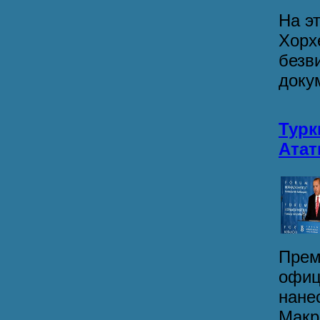
На э
Хорх
безв
докум
Турк
Атат
Прем
офиц
нане
Макри