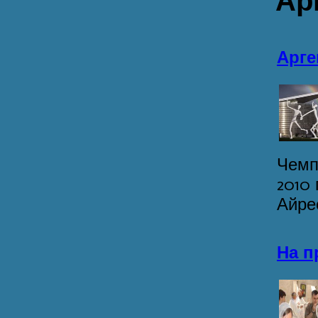
Ар
Арге
Чемпи
2010
Айре
На п