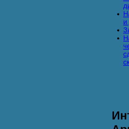
д
Н
и
З
Н
ч
с
с
Ин