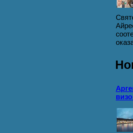
Свят
Айре
соот
оказа
Но
Арге
визо