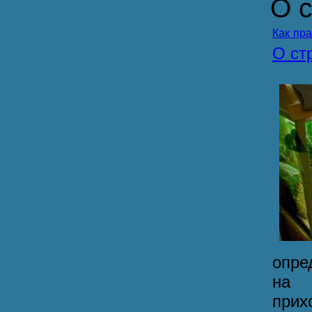
О 
Как пр
О ст
опре
на 
прих