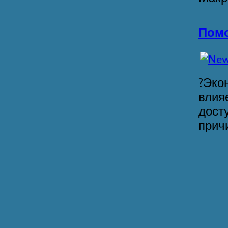
Помо
?Эко
влия
дост
причи