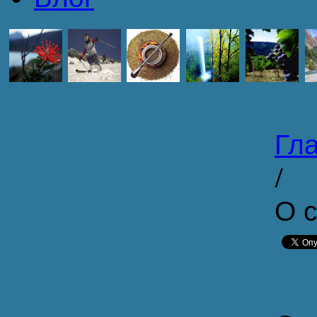
Гл
/
О 