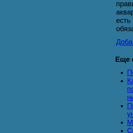
прав
аква
есть
обяз
Доба
Еще с
П
К
п
н
П
у
М
С