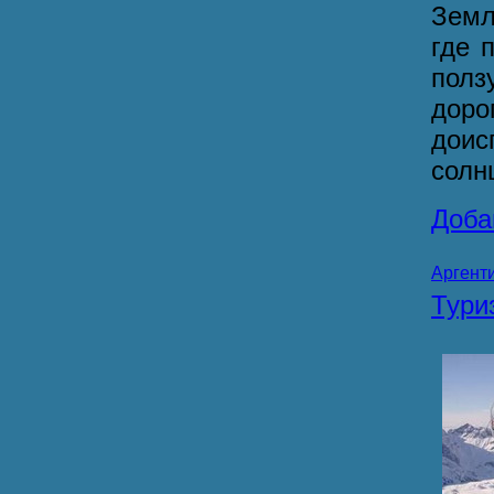
Земл
где 
полз
дор
доис
солн
Доба
Аргент
Тур