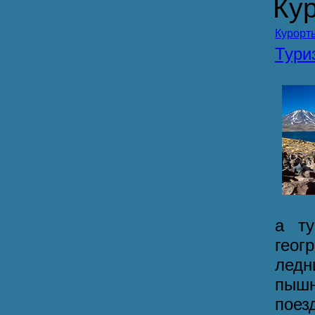
Кур
Курорт
Тур
а ту
геог
ледн
пыш
поез