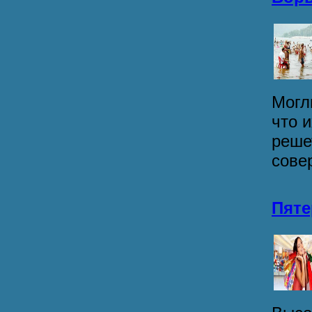
Могл
что 
реше
сове
Пяте