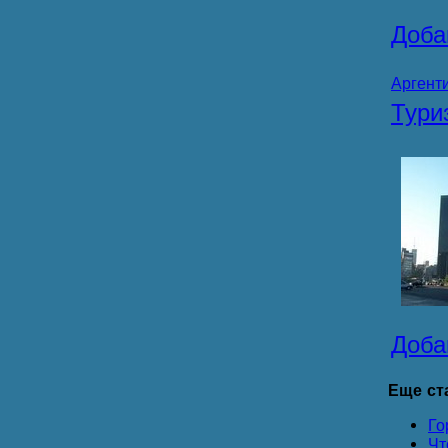
Доба
Аргент
Тур
Доба
Еще ста
Го
Чт