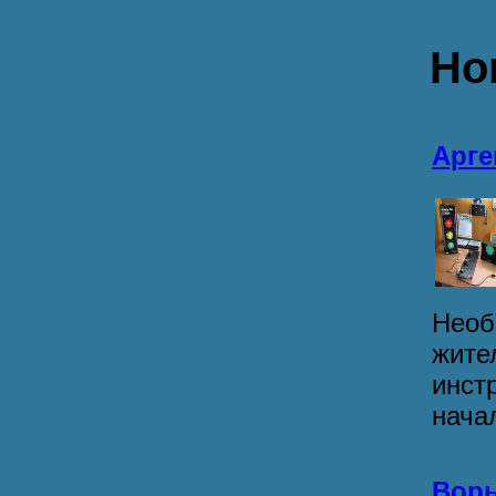
Но
Арг
Необ
жите
инст
начал
Воры