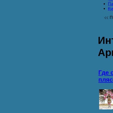
Па
Ку
<<
П
Ин
Ар
Где 
пляс