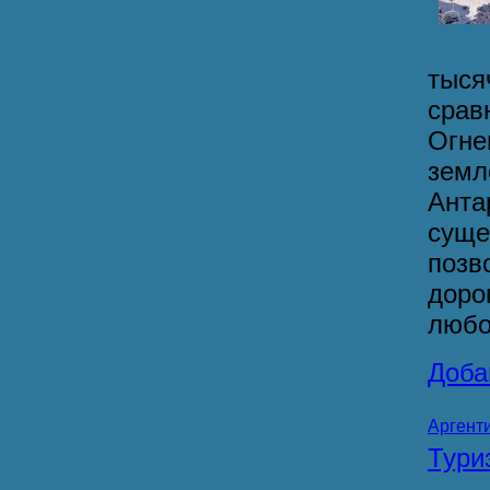
тыся
срав
Огне
земл
Анта
сущ
позв
доро
любо
Доба
Аргент
Тур