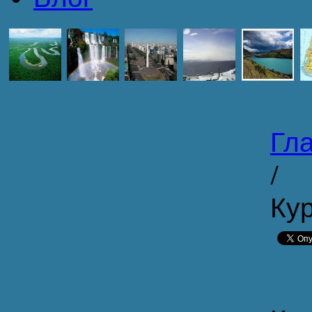
Гл
/
Кур