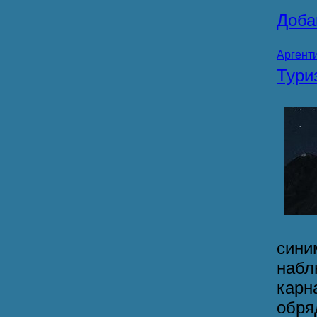
Доба
Аргенти
Тур
син
набл
кар
обря