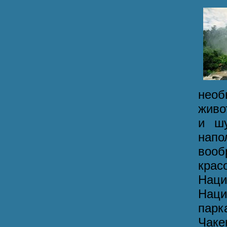
необ
живо
и шу
напо
вооб
кра
Наци
Наци
парк
Чаке