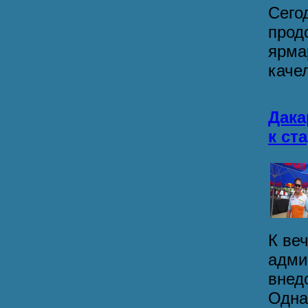
Сего
прод
ярма
качели
Дака
к ст
К ве
адми
внед
Однак