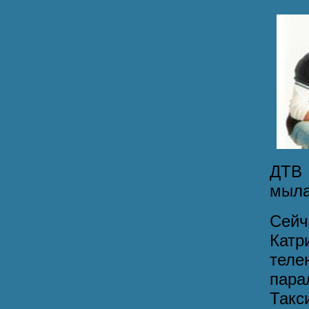
ДТВ 
мыла
Сейч
Катр
тел
пара
Такс