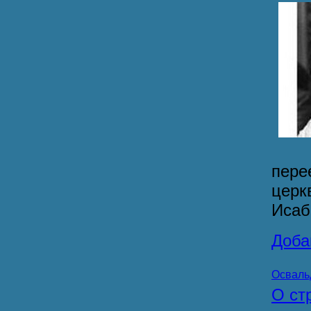
пере
церк
Исаб
Доба
Осваль
О ст