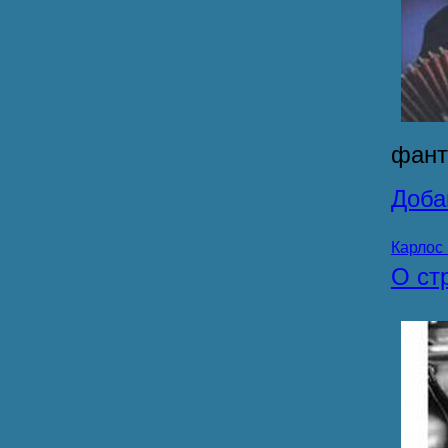
фант
Доба
Карлос
О ст