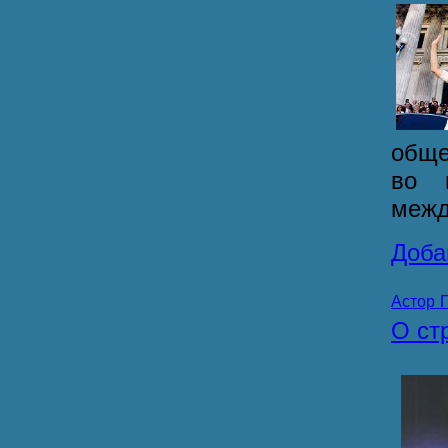
обще
во 
межд
Доба
Астор 
О ст