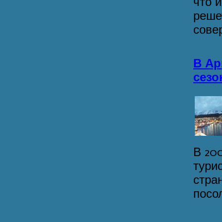
что 
реше
сове
В Ар
сезо
В 20
тури
стра
посол