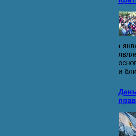
1 ян
явля
осно
и бли
День
прав