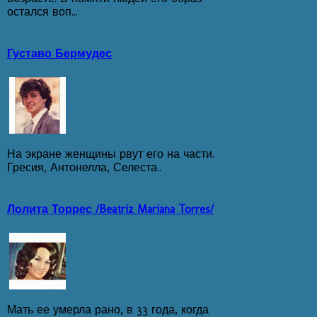
остался воп...
Густаво Бермудес
На экране женщины рвут его на части.
Гресия, Антонелла, Селеста..
Лолита Торрес /Beatriz Mariana Torres/
Мать ее умерла рано, в 33 года, когда