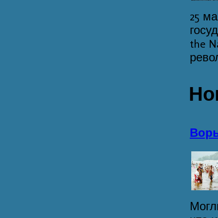
25 м
госу
the 
револ
Но
Воры
Могл