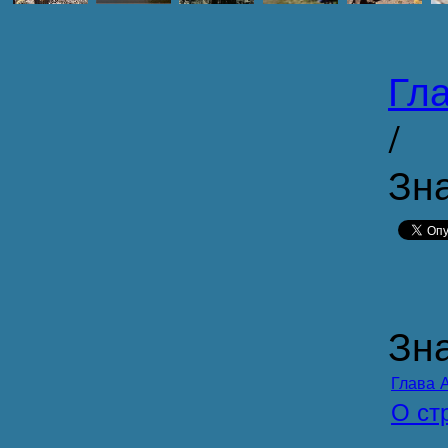
Гл
/
Зн
Зн
Глава 
О ст