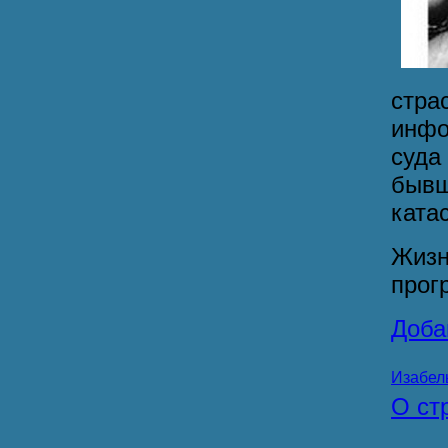
стр
инфо
суда
быв
катас
Жиз
прог
Доба
Изабел
О ст