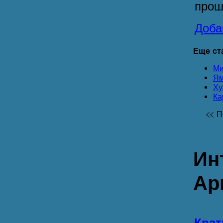
про
Доба
Еще ста
Ми
Ям
Ху
Ка
<<
П
Ин
Ар
Крат