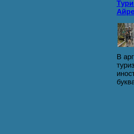
Тури
Айре
В ар
тури
инос
буква