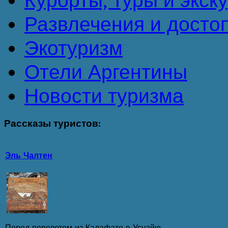
Курорты, туры и экск
Развлечения и досто
Экотуризм
Отели Аргентины
Новости туризма
Рассказы
туристов:
Эль Чалтен
Перед перелетом из Калафате в Усуайю