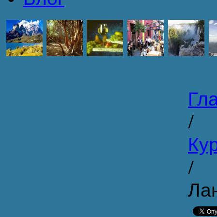
Гл
/
Кур
/
Ла