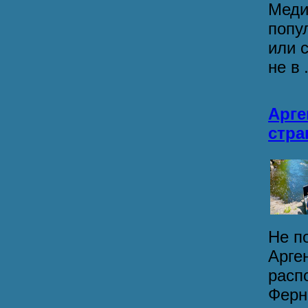
Меди
попу
или 
не в .
Арге
стра
Не п
Арге
расп
Ферн