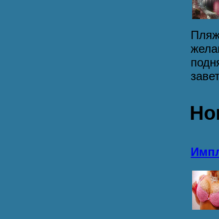
Пляж
жела
подн
завет
Но
Импл