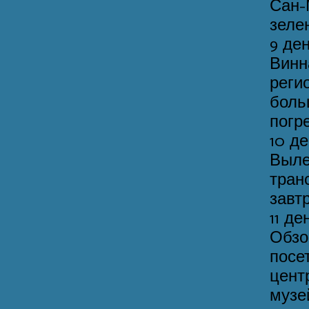
Сан-
зеле
9 де
Винн
реги
боль
погр
10 д
Выле
тра
завт
11 д
Обзо
пос
цент
музе