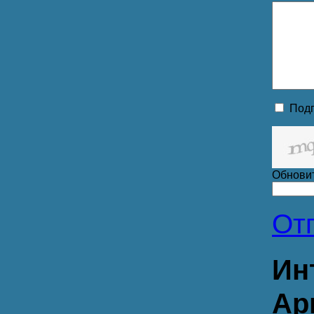
Подп
Обнови
От
Ин
Ар