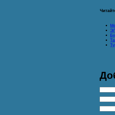
Читайт
Ме
Э
Бу
Та
Ту
До