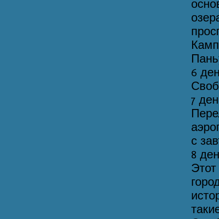
осно
озер
про
Кам
Пань
6 де
Своб
7 де
Пер
аэро
с за
8 де
Этот
гор
исто
таки