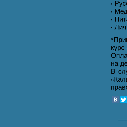
• Ру
• Ме
• Пи
• Ли
*При
курс
Опла
на д
В сл
«Кал
прав