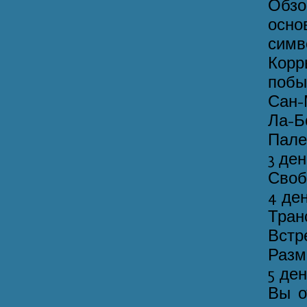
Обз
осно
сим
Корр
побы
Сан-
Ла-Б
Пале
3 де
Своб
4 де
Тран
Встр
Разм
5 де
Вы о