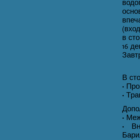
водо
осно
впеч
(вхо
в сто
16 д
Завт
В ст
• Пр
• Тр
Допо
• Ме
• В
Бари