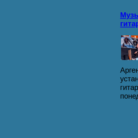
Музы
гита
Арге
уста
гита
понед