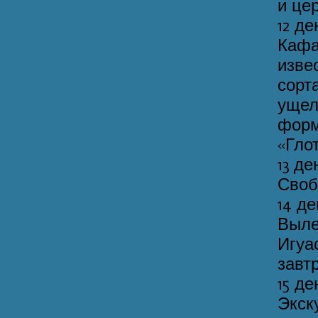
и це
12 д
Каф
изве
сорт
ущел
фор
«Гло
13 д
Своб
14 д
Выле
Игуа
завт
15 де
Экск