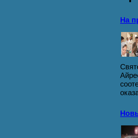
На п
Свят
Айре
соот
оказа
Новы