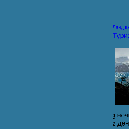
Ландша
Тур
3 ноч
2 де