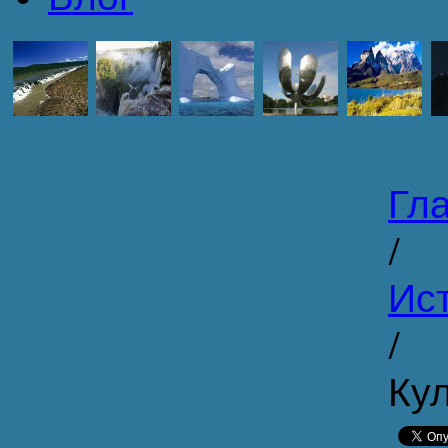
Гл
/
Ист
/
Ку