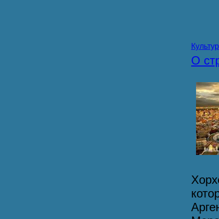
Культу
О ст
Хорх
кото
Арге