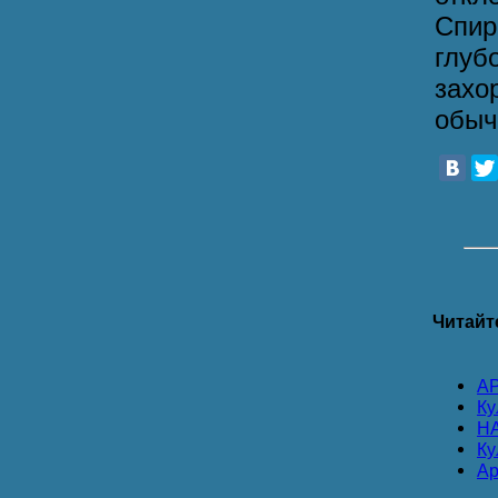
Спир
глу
захо
обыч
Читайт
А
Ку
Н
Ку
Ар