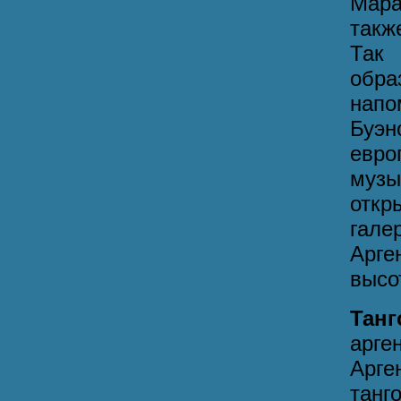
Мара
такж
Так
обра
напо
Буэ
евро
музы
откр
гале
Арге
высо
Та
арге
Арге
танг