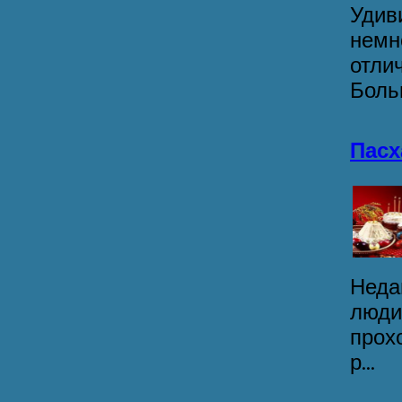
Удив
немн
отли
Боль
Пасх
Неда
люди
прох
р...