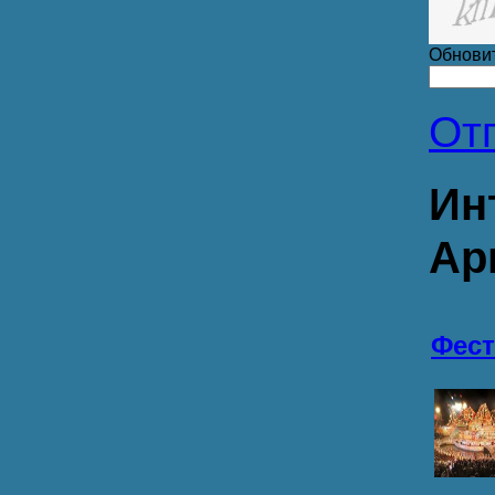
Обнови
От
Ин
Ар
Фест