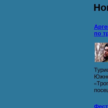
Но
Арге
по т
Тури
Южно
«Троп
посещ
Фест