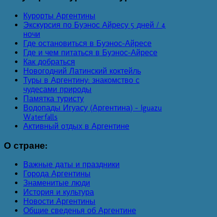
Курорты Аргентины
Экскурсия по Буэнос Айресу 5 дней / 4
ночи
Где остановиться в Буэнос-Айресе
Где и чем питаться в Буэнос-Айресе
Как добраться
Новогодний Латинский коктейль
Туры в Аргентину: знакомство с
чудесами природы
Памятка туристу
Водопады Игуасу (Аргентина) - Iguazu
Waterfalls
Активный отдых в Аргентине
О
стране:
Важные даты и праздники
Города Аргентины
Знаменитые люди
История и культура
Новости Аргентины
Общие сведенья об Аргентине