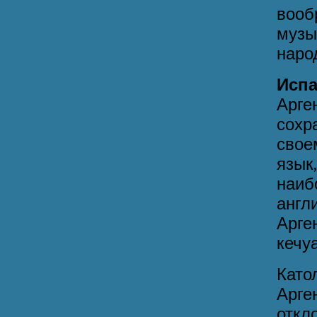
вооб
музы
наро
Исп
Арге
сохр
свое
язык
наиб
англ
Арге
кечуа
Като
Арг
отк