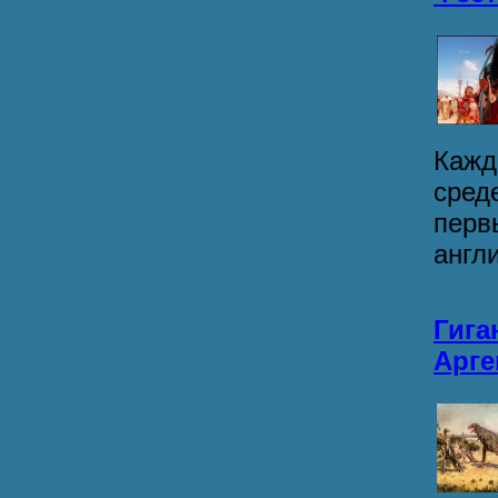
Кажд
сред
перв
англи
Гига
Арге