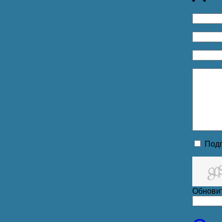
Подп
Обнови