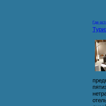
Где ос
Тур
пре
пят
нетр
оте