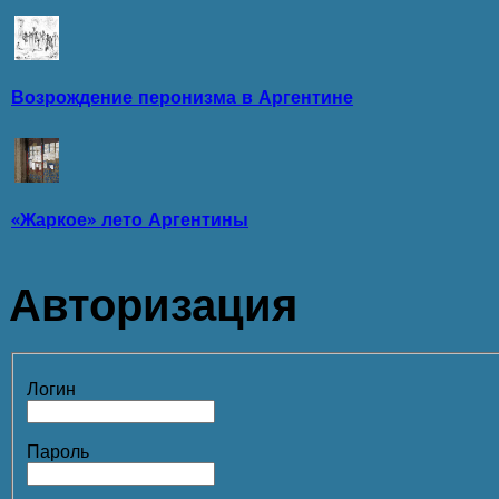
Возрождение перонизма в Аргентине
«Жаркое» лето Аргентины
Авторизация
Логин
Пароль