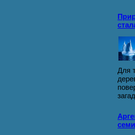
Прир
стал
Для т
дере
пове
загад
Арге
семи