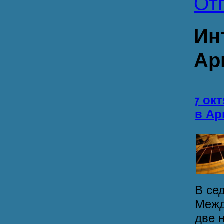
От
Ин
Ар
7 ок
в Ар
В се
Межд
две н