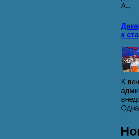
A...
Дака
к ст
К ве
адми
внед
Однак
Но