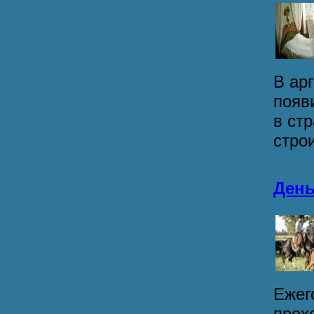
В ар
появ
в ст
строи
День
Ежег
прох