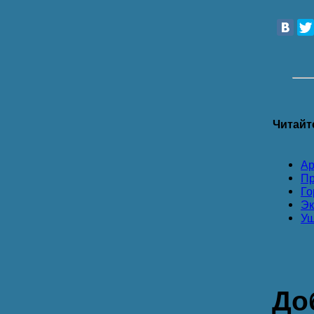
Читайт
Ар
Пр
Го
Эк
Уш
До