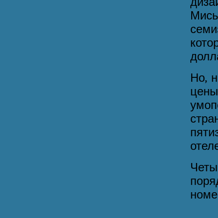
диз
Мись
семи
кот
долл
Но, 
цен
умоп
стра
пяти
отел
Чет
поря
номе