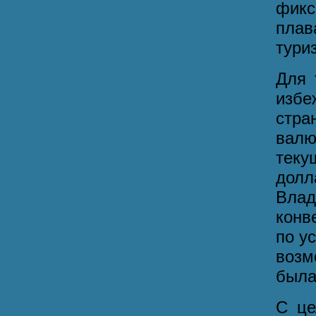
фикс
плав
тури
Для 
избе
стра
валю
теку
дол
Влад
конв
по у
возм
была
С це