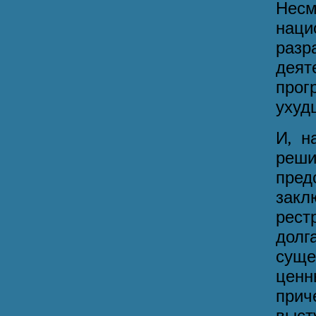
Нес
нац
разр
деят
про
ухуд
И, н
реши
пре
закл
рест
долг
суще
ценн
при