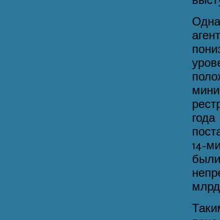
выст
Одна
аген
пон
уро
поло
мини
рест
года
пост
14-м
был
непр
млрд
Так