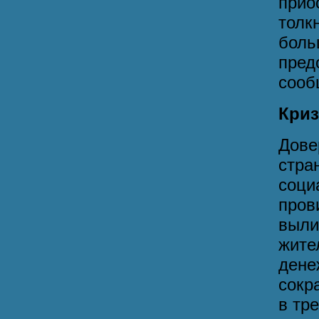
прио
толк
боль
пред
сооб
Криз
Дове
стр
соци
про
выли
жите
ден
сокр
в тр