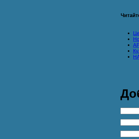
Читайт
Це
Но
А
Ку
Н
До