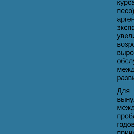
курс
песо
арге
эксп
увел
возр
выро
обс
меж
разв
Для 
вын
межд
проб
годо
прич