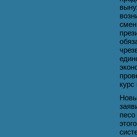
выну
воз
смен
пре
обяз
чре
един
экон
пров
курс
Новы
заяв
песо
этог
сис