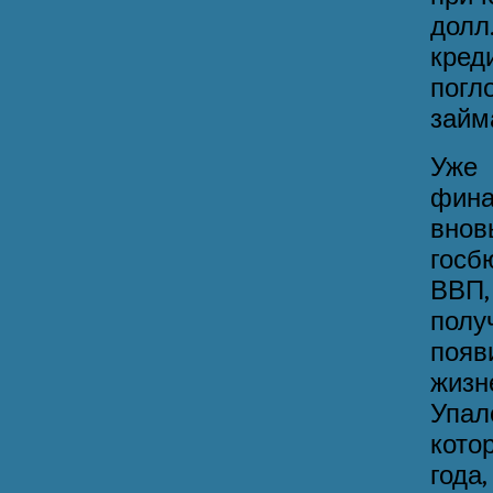
долл
кре
пог
займ
Уже
фина
вно
госб
ВВП,
полу
поя
жизн
Упал
кото
года