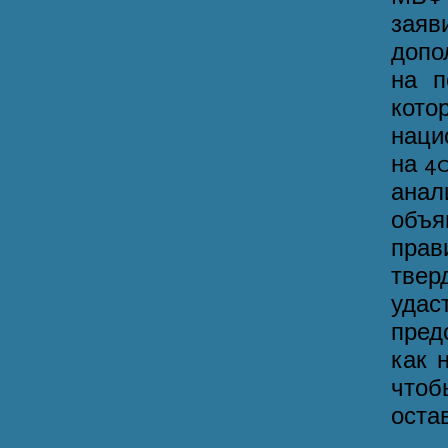
зая
допо
на п
кото
наци
на 4
ана
объя
прав
твер
удас
пред
как 
чтоб
оста