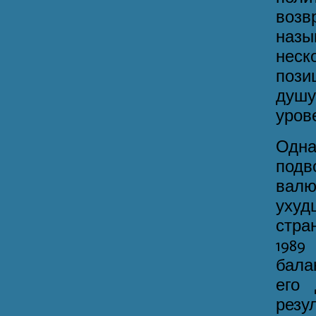
возв
назы
неск
пози
душу
уров
Одн
под
вал
ухуд
стра
1989
бала
его
резу