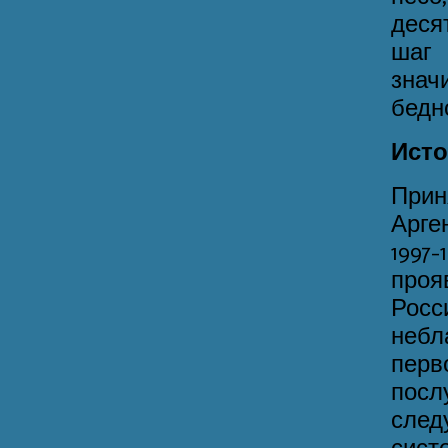
деся
шаг 
знач
бедн
Исто
Прин
Арге
199
про
Росс
неб
перв
пос
сле