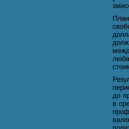
эмис
План
сво
долл
дол
межд
люб
стои
Рез
пери
до п
в ср
проф
валю
поли