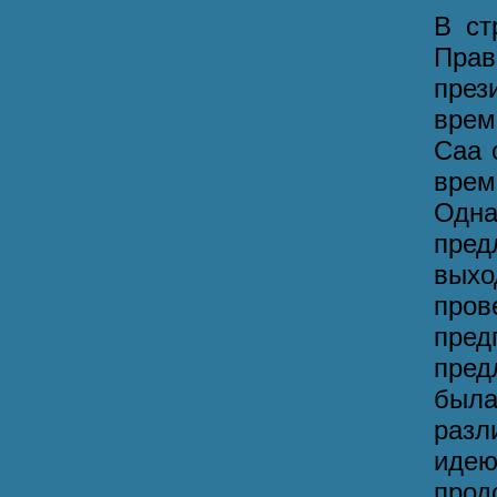
В ст
Прав
пре
врем
Саа 
врем
Одн
пред
выхо
про
пред
пред
была
разл
иде
прод