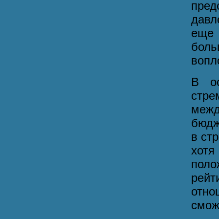
пред
давл
еще 
бол
вопл
В ос
стр
меж
бюдж
в ст
хот
пол
рейт
отно
смож