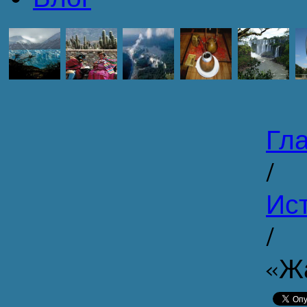
Гл
/
Ист
/
«Ж