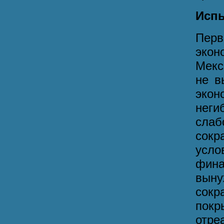
Испы
Перв
экон
Мекс
не в
экон
неги
сла
сокр
усло
фин
вын
сок
покр
отр