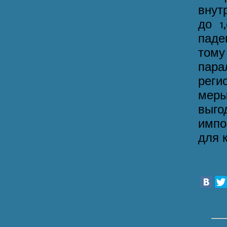
внут
до 1
паде
тому
пар
реги
меры
выго
импо
для 