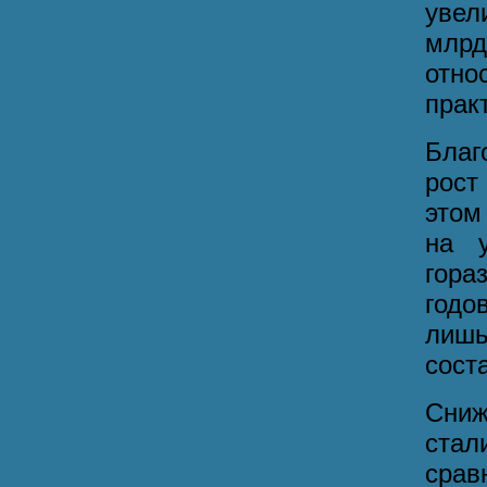
увел
млр
отно
прак
Благ
рост
этом
на у
гора
годо
лишь
соста
Сниж
стал
срав