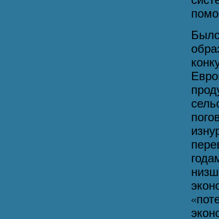
сист
помо
Было
обр
конк
Евро
прод
сель
пого
изн
пере
года
низ
эко
«по
эко