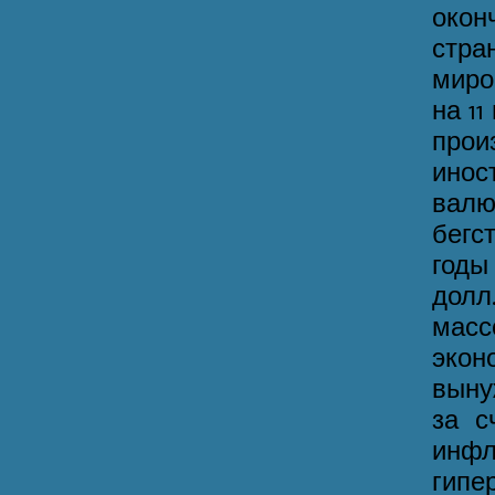
окон
стра
миро
на 1
прои
ино
валю
бегс
годы
долл
масс
экон
выну
за с
инф
гип