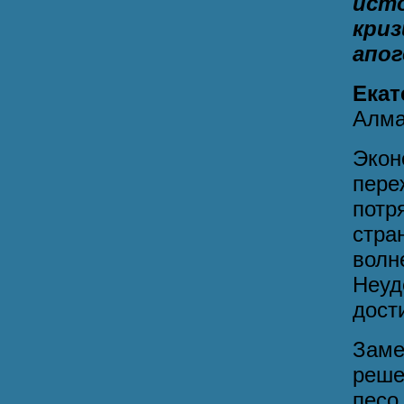
ист
криз
апог
Ека
Алм
Экон
пере
потр
стра
вол
Неуд
дост
Заме
реше
пес