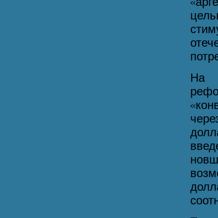
«арг
цел
сти
отеч
потр
На 
реф
«кон
чере
долл
вве
новш
воз
долл
соот