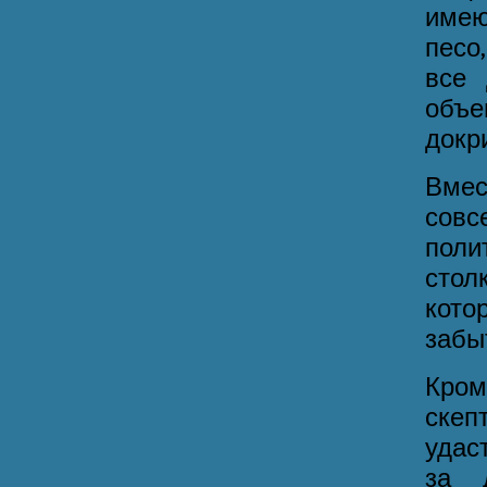
имею
песо
все 
объе
докри
Вмес
совс
поли
сто
кото
забы
Кром
скеп
удас
за 