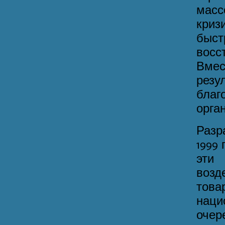
масс
криз
быс
восс
Вме
резу
бла
орга
Разр
1999
эти
возд
тов
наци
очер