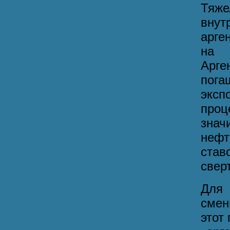
Тяж
вну
арге
на 
Арге
пога
эксп
проц
знач
нефт
ста
свер
Для 
смен
этот