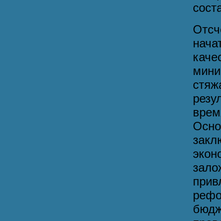
соста
Отсч
нач
каче
мини
стяж
резу
врем
Осно
зак
экон
зало
прив
рефо
бюд