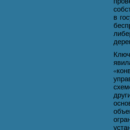
про
собс
в го
бес
либе
дере
Ключ
явил
«ко
упра
схем
друг
осно
объ
огр
уста