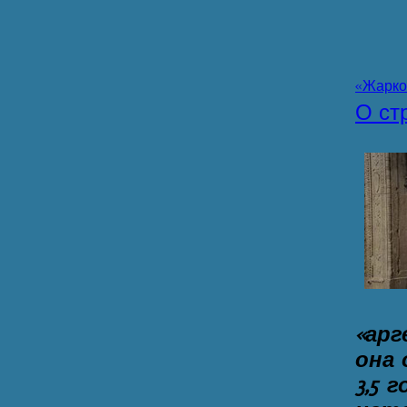
«Жарко
О ст
«арг
она 
3,5 