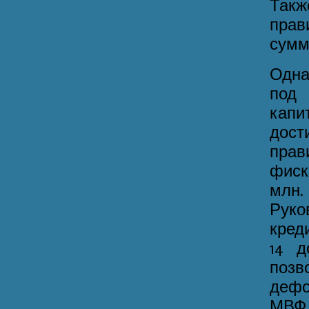
Так
прав
сумм
Одна
под
капи
дос
пра
фиск
млн.
Руко
кред
14 д
позв
дефо
МВФ 